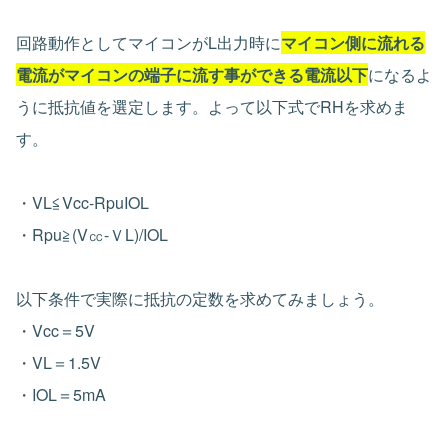
回路動作としてマイコンがL出力時に
マイコン側に流れる
電流がマイコンの端子に流す事ができる電流以下
になるよ
うに抵抗値を選定します。よって以下式でRHを求めま
す。
・VL≦Vcc-RpuIOL
・Rpu≧(V㏄-ＶL)/IOL
以下条件で実際に抵抗の定数を求めてみましょう。
・Vcc＝5V
・VL＝1.5V
・IOL＝5mA