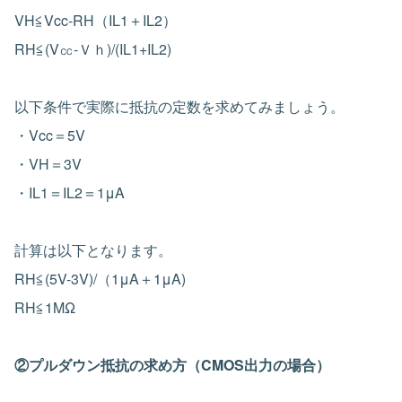
VH≦Vcc-RH（IL1＋IL2）
RH≦(V㏄-Ｖｈ)/(IL1+IL2)
以下条件で実際に抵抗の定数を求めてみましょう。
・Vcc＝5V
・VH＝3V
・IL1＝IL2＝1μA
計算は以下となります。
RH≦(5V-3V)/（1μA＋1μA)
RH≦1MΩ
②プルダウン抵抗の求め方（CMOS出力の場合）