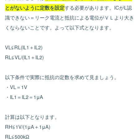
とがないように定数を設定
する必要があります。ICがL認
識できない＝リーク電流と抵抗による電位がＶＬより大き
くならないことです。よって以下式となります。
VL≦RL(IL1＋IL2)
RL≦VL/(IL1＋IL2)
以下条件で実際に抵抗の定数を求めて見ましょう。
・VL＝1V
・IL1＝IL2＝1μA
計算は以下となります。
RH≦1V/(1μA＋1μA)
RL≦500kΩ